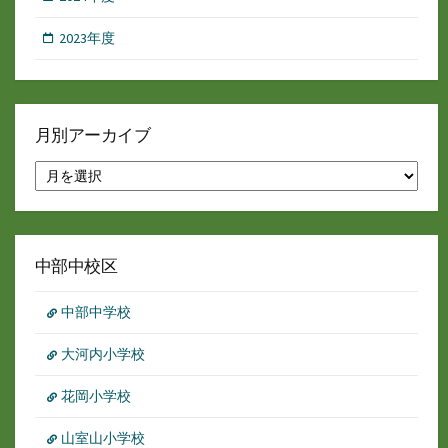
2023年度
月別アーカイブ
月
別
ア
ー
カ
イ
中部中校区
ブ
中部中学校
大河内小学校
花岡小学校
山室山小学校