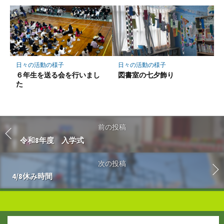
日々の活動の様子
日々の活動の様子
６年生を送る会を行いまし
図書室の七夕飾り
た
前の投稿
令和8年度 入学式
次の投稿
4/8休み時間