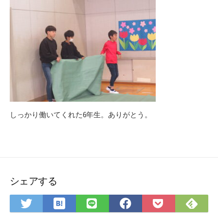
しっかり働いてくれた6年生。ありがとう。
シェアする
は
Fee
Twitter
LINE
Facebook
Pocket
て
で
で
で
で
に