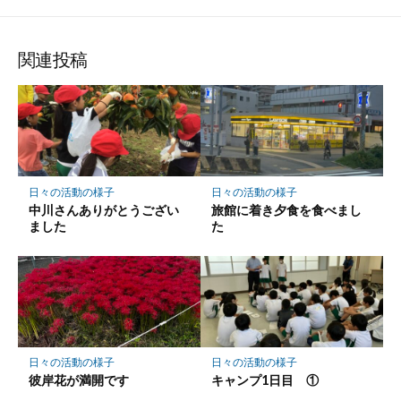
な
購
シ
シ
シ
保
ブ
読
ェ
ェ
ェ
存
ッ
ア
ア
ア
関連投稿
ク
マ
ー
ク
に
保
日々の活動の様子
日々の活動の様子
存
中川さんありがとうござい
旅館に着き夕食を食べまし
ました
た
日々の活動の様子
日々の活動の様子
彼岸花が満開です
キャンプ1日目 ①