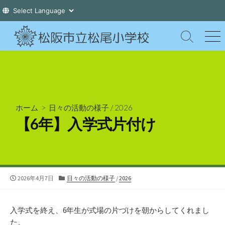
コ
ン
検
メ
索
ニ
テ
切
ュ
ン
り
ー
ツ
替
え
へ
ス
ホーム
>
日々の活動の様子
/
2026
キ
【6年】入学式片付け
ッ
プ
公
カ
2026年4月7日
日々の活動の様子
/
2026
開
テ
日
ゴ
リ
入学式を終え、6年生が式場の片づけを朝からしてくれまし
ー
た。