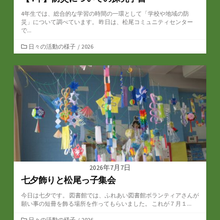
4年生では、総合的な学習の時間の一環として「学校や地域の防
災」について調べています。 昨日は、松尾コミュニティセンター
で...
カ
日々の活動の様子
/
2026
テ
ゴ
リ
ー
2026年7月7日
七夕飾りと松尾っ子集会
今日は七夕です。 図書館では、ふれあい図書館ボランティアさんが
願い事の短冊を飾る場所を作ってもらいました。 これが７月１...
カ
日々の活動の様子
/
2026