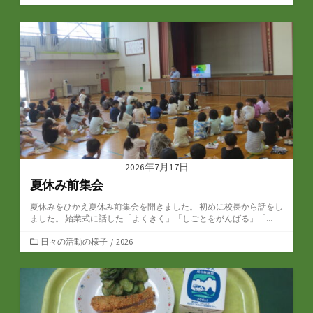
テ
ゴ
リ
ー
2026年7月17日
夏休み前集会
夏休みをひかえ夏休み前集会を開きました。 初めに校長から話をし
ました。 始業式に話した「よくきく」「しごとをがんばる」「...
カ
日々の活動の様子
/
2026
テ
ゴ
リ
ー