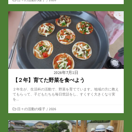
テ
ゴ
リ
ー
2026年7月1日
【２年】育てた野菜を食べよう
２年生が、生活科の活動で、野菜を育てています。地域の方に教え
てもらって、子どもたちも毎日世話をし、すくすく大きくなり実
を...
カ
日々の活動の様子
/
2026
テ
ゴ
リ
ー