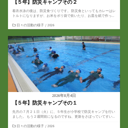
【５年】防災キャンプその２
着衣水泳の後は、防災食づくりです。 防災食といってもカレーはレ
トルトになりますが、お米をポリ袋で炊いたり、お皿を紙で作っ...
カ
日々の活動の様子
/
2026
テ
ゴ
リ
ー
2026年8月4日
【５年】防災キャンプその１
先月の７月２１日（火）に、５年生が小学校で防災キャンプを行い
ました。 もう２週間前になるのですね、更新をさぼっていてすい...
カ
日々の活動の様子
/
2026