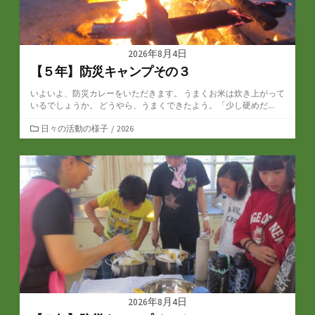
2026年8月4日
【５年】防災キャンプその３
いよいよ、防災カレーをいただきます。 うまくお米は炊き上がって
いるでしょうか。 どうやら、うまくできたよう。「少し硬めだ...
カ
日々の活動の様子
/
2026
テ
ゴ
リ
ー
2026年8月4日