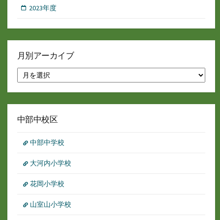
2023年度
月別アーカイブ
月
別
ア
ー
カ
イ
中部中校区
ブ
中部中学校
大河内小学校
花岡小学校
山室山小学校