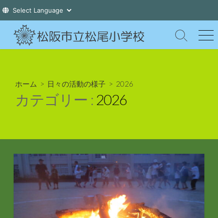
コ
ン
検
メ
索
ニ
テ
切
ュ
ン
り
ー
ツ
替
ホーム
>
日々の活動の様子
>
2026
え
へ
カテゴリー :
2026
ス
キ
ッ
プ