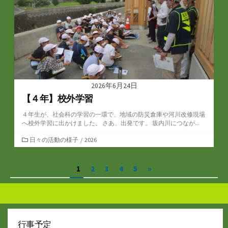
2026年6月24日
【４年】校外学習
４年生が、社会科の学習の一環で、地域の防災倉庫や河川改修現場
へ校外学習に出かけました。 さあ、出発です。 坂内川につなが...
カ
日々の活動の様子
/
2026
テ
ゴ
投
1
2
3
4
5
»
リ
ー
稿
の
ペ
行事予定