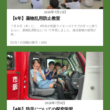
2026年7月13日
【6年】薬物乱用防止教室
７月９日（木）に、、6年生が松阪ライオンズクラブの方々に来て
もらい、薬物乱用防止について学習しました。違法薬物の使用が
体...
カ
日々の活動の様子
/
2026
テ
ゴ
リ
ー
2026年7月8日
【4年】防災についての探究学習