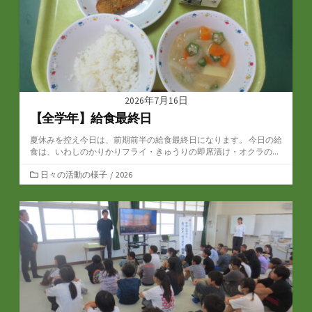
2026年7月16日
【全学年】給食最終日
夏休みを控え今日は、前期前半の給食最終日になります。 今日の給
食は、いわしのかりかりフライ・きゅうりの即席漬け・オクラの...
カ
日々の活動の様子
/
2026
テ
ゴ
リ
ー