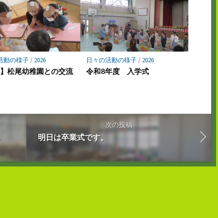
活動の様子
/
2026
日々の活動の様子
/
2026
年】松尾幼稚園との交流
令和8年度 入学式
次の投稿
し
明日は卒業式です。