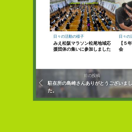
日々の活動の様子
日々の
みえ松阪マラソン松尾地域応
【５
援団体の集いに参加しました
会
前の投稿
駐在所の島崎さんありがとうございま
た。