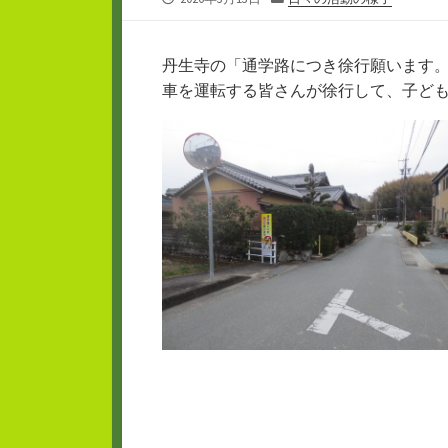
開
テ
日
ゴ
リ
丹生寺の「通学路につき徐行願います
ー
車を運転する皆さんが徐行して、子ど