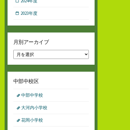
2024年度
2023年度
月別アーカイブ
月
別
ア
ー
カ
中部中校区
イ
ブ
中部中学校
大河内小学校
花岡小学校