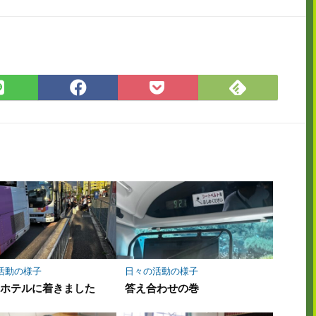
Feedly
LINE
Facebook
Pocket
で
で
で
に
購
シ
シ
保
読
ェ
ェ
存
ア
ア
活動の様子
日々の活動の様子
にホテルに着きました
答え合わせの巻