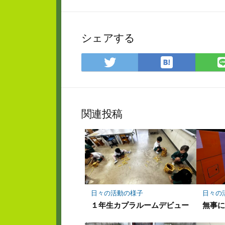
シェアする
は
Twitter
て
で
な
シ
ブ
ェ
ッ
ア
関連投稿
ク
マ
ー
ク
に
保
存
日々の活動の様子
日々の
１年生カプラルームデビュー
無事