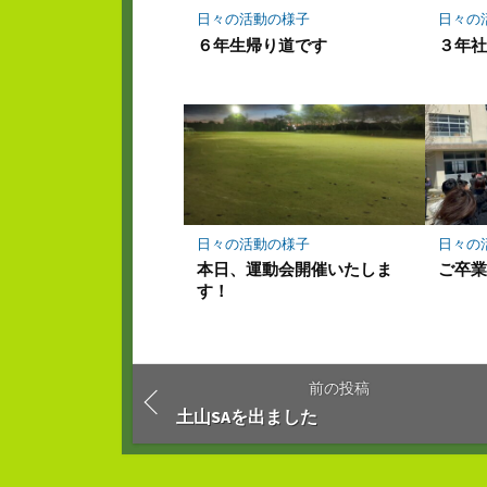
存
日々の活動の様子
日々の
６年生帰り道です
３年
日々の活動の様子
日々の
本日、運動会開催いたしま
ご卒
す！
前の投稿
土山SAを出ました