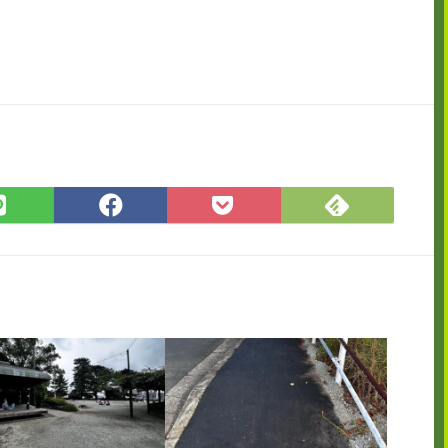
Feedly
LINE
Facebook
Pocket
で
で
で
に
購
シ
シ
保
読
ェ
ェ
存
ア
ア