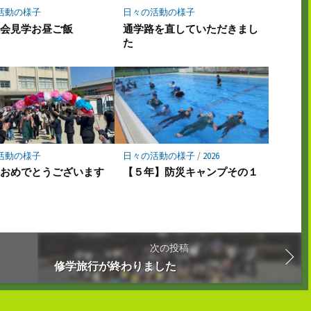
活動の様子
日々の活動の様子
社会見学お昼ご飯
通学路を直していただきまし
た
活動の様子
日々の活動の様子
/
2026
業おめでとうございます
【５年】防災キャンプその１
次の投稿
修学旅行が終わりました