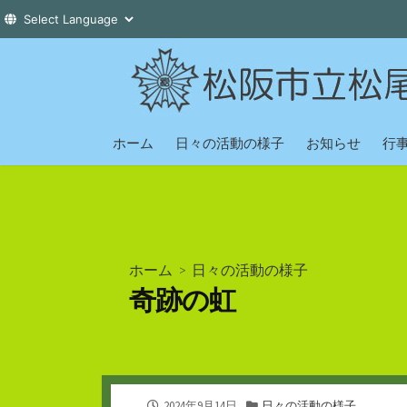
コ
ン
テ
ン
ツ
ホーム
日々の活動の様子
お知らせ
行
へ
ス
キ
ッ
プ
ホーム
>
日々の活動の様子
奇跡の虹
公
カ
2024年9月14日
日々の活動の様子