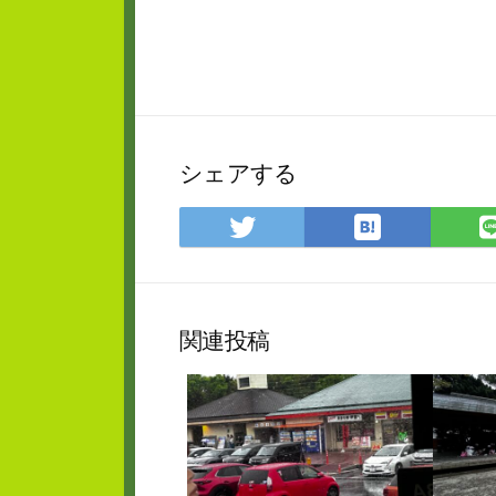
シェアする
は
Twitter
て
で
な
シ
ブ
ェ
ッ
ア
関連投稿
ク
マ
ー
ク
に
保