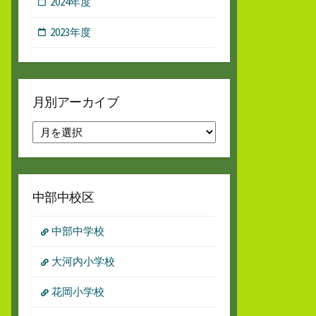
2024年度
2023年度
月別アーカイブ
月
別
ア
ー
カ
中部中校区
イ
ブ
中部中学校
大河内小学校
花岡小学校