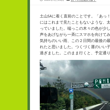
開
テ
日
ゴ
リ
土山SAに着く直前のことです。「あっ
ー
にはこれまで見たこともないような、
っていました。端っこの木々の色が少
声をあげながら一斉にスマホを向けて
気持ちのいい雨、この２日間の最後の
れたと思いました。つくづく運のいい
過ぎました。このまま行くと、予定通