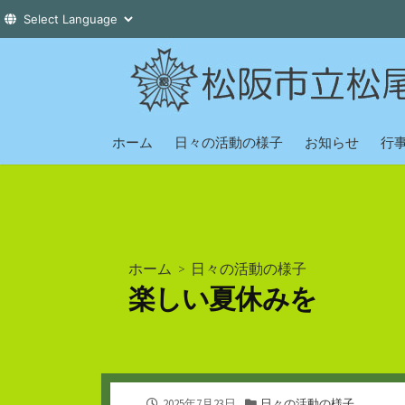
コ
ン
テ
ン
ツ
ホーム
日々の活動の様子
お知らせ
行
へ
ス
キ
ッ
プ
ホーム
>
日々の活動の様子
楽しい夏休みを
公
カ
2025年7月23日
日々の活動の様子