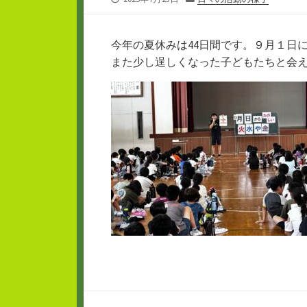
開
テ
日
ゴ
リ
今年の夏休みは44日間です。９月１日
ー
また少し逞しくなった子どもたちと会