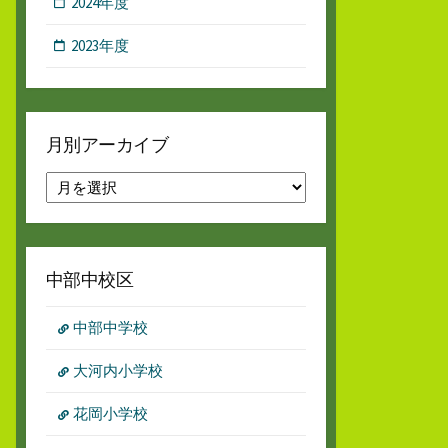
2024年度
2023年度
月別アーカイブ
月
別
ア
ー
カ
中部中校区
イ
ブ
中部中学校
大河内小学校
花岡小学校