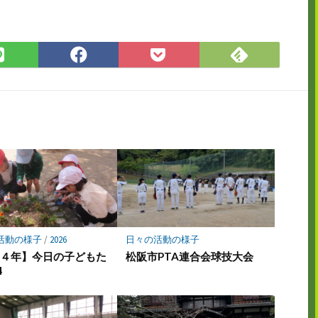
Feedly
LINE
Facebook
Pocket
で
で
で
に
購
シ
シ
保
読
ェ
ェ
存
ア
ア
活動の様子
/
2026
日々の活動の様子
・４年】今日の子どもた
松阪市PTA連合会球技大会
4