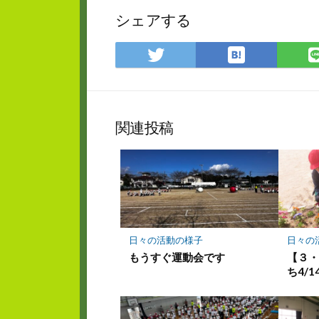
シェアする
は
Twitter
て
で
な
シ
ブ
ェ
ッ
ア
関連投稿
ク
マ
ー
ク
に
保
存
日々の活動の様子
日々の
もうすぐ運動会です
【３
ち4/1