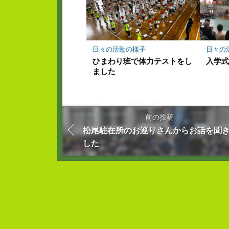
日々の活動の様子
日々の
ひまわり班で体力テストをし
入学
ました
前の投稿
松尾駐在所のお巡りさんからお話を聞
した