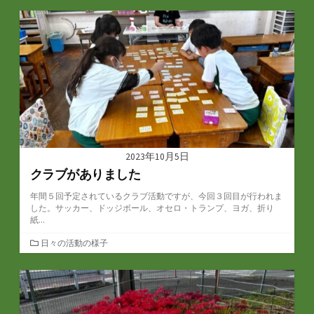
ゴ
リ
ー
2023年10月5日
クラブがありました
年間５回予定されているクラブ活動ですが、今回３回目が行われま
した。サッカー、ドッジボール、オセロ・トランプ、ヨガ、折り
紙...
カ
日々の活動の様子
テ
ゴ
リ
ー