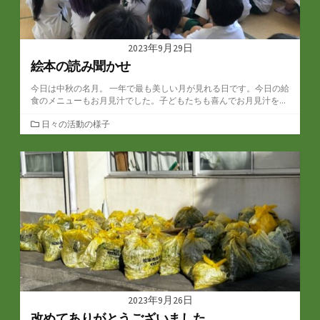
2023年9月29日
絵本の読み聞かせ
今日は中秋の名月。 一年で最も美しい月が見れる日です。今日の給
食のメニューもお月見汁でした。子どもたちも喜んでお月見汁を...
カ
日々の活動の様子
テ
ゴ
リ
ー
2023年9月26日
改めてありがとうございました