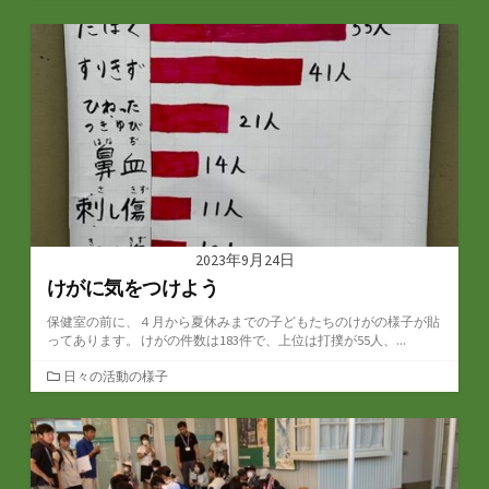
テ
ゴ
リ
ー
2023年9月24日
けがに気をつけよう
保健室の前に、４月から夏休みまでの子どもたちのけがの様子が貼
ってあります。 けがの件数は183件で、上位は打撲が55人、...
カ
日々の活動の様子
テ
ゴ
リ
ー