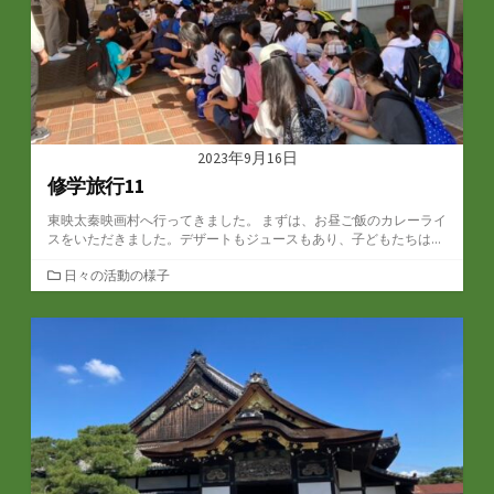
2023年9月16日
修学旅行11
東映太秦映画村へ行ってきました。 まずは、お昼ご飯のカレーライ
スをいただきました。デザートもジュースもあり、子どもたちは...
カ
日々の活動の様子
テ
ゴ
リ
ー