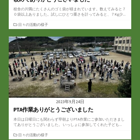
校舎の片隅にたくさんのゴミ袋が積まれています。数えてみると７
０袋以上ありました。試しにひとつ重さを計ってみると、７Kg少...
カ
日々の活動の様子
テ
ゴ
リ
ー
2023年9月24日
PTA作業ありがとうございました
本日は日曜日にも関わらず早朝よりPTA作業にご参加いただきまし
てありがとうございました。 いっしょに参加してくれた子ども...
カ
日々の活動の様子