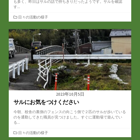
も多く、昨日はサルの話で持ちきりだったようです。サルを確認
す...
カ
日々の活動の様子
テ
ゴ
リ
ー
2023年10月5日
サルにお気をつけください
今朝、校舎の裏側のフェンスの向こう側で２匹のサルが歩いている
のを通勤してきた職員が見つけました。すぐに運動場で遊んでい
る...
カ
日々の活動の様子
テ