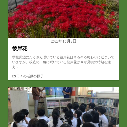
2023年10月3日
彼岸花
学校周辺にたくさん咲いている彼岸花はそろそろ終わりに近づいて
いますが、校庭の一角に咲いている彼岸花は今が見頃の時期を迎
え...
カ
日々の活動の様子
テ
ゴ
リ
ー