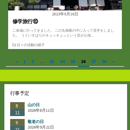
2023年9月16日
修学旅行⑩
二条城に行ってきました。 二の丸御殿の中に入って見学をしまし
た。 うぐいすばりのキュッキュッという音が心地...
カ
日々の活動の様子
テ
ゴ
投
«
1
2
…
23
24
25
26
27
28
»
リ
ー
稿
の
ペ
行事予定
ー
山の日
ジ
8
2026年8月11日
11
送
敬老の日
9
り
2026年9月21日
21