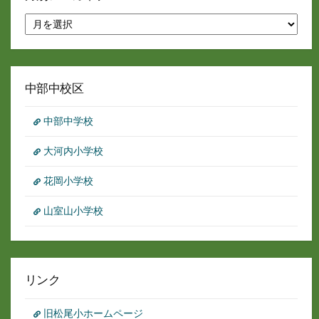
月
別
ア
ー
カ
イ
中部中校区
ブ
中部中学校
大河内小学校
花岡小学校
山室山小学校
リンク
旧松尾小ホームページ