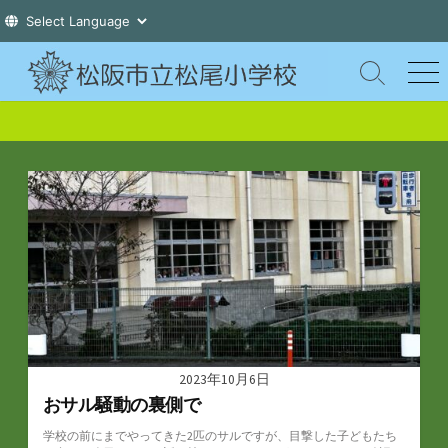
コ
ン
検
メ
索
ニ
テ
切
ュ
ン
り
ー
ツ
替
え
へ
ス
キ
ッ
プ
2023年10月6日
おサル騒動の裏側で
学校の前にまでやってきた2匹のサルですが、目撃した子どもたち