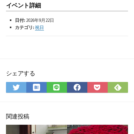
イベント詳細
日付:
2026年9月22日
カテゴリ:
祝日
シェアする
は
Fee
Twitter
LINE
Facebook
Pocket
て
で
で
で
で
に
な
購
シ
シ
シ
保
ブ
読
ェ
ェ
ェ
存
ッ
ア
ア
ア
関連投稿
ク
マ