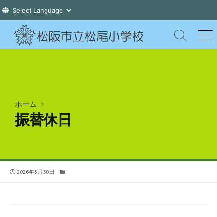
コ
ン
検
メ
索
ニ
テ
切
ュ
ン
り
ー
ツ
替
え
へ
ス
ホーム
>
キ
振替休日
ッ
プ
公
カ
2026年3月30日
開
テ
日
ゴ
リ
ー