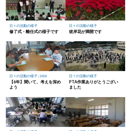
ー
ク
に
保
日々の活動の様子
日々の活動の様子
存
修了式・離任式の様子です
彼岸花が満開です
日々の活動の様子
/
2026
日々の活動の様子
【6年】聞いて、考えを深め
PTA作業ありがとうござい
よう
ました