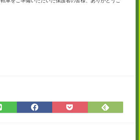
自転車をご準備いただいた保護者の皆様、ありがとうご
Feedly
LINE
Facebook
Pocket
で
で
で
に
購
シ
シ
保
読
ェ
ェ
存
ア
ア