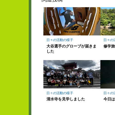
ク
マ
ー
ク
に
保
存
日々の活動の様子
日々の
大谷選手のグローブが届きま
修学
した
日々の活動の様子
日々の
清水寺を見学しました
今日