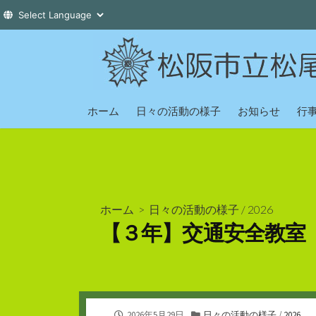
コ
ン
テ
ン
ツ
ホーム
日々の活動の様子
お知らせ
行
へ
ス
キ
ッ
プ
ホーム
>
日々の活動の様子
/
2026
【３年】交通安全教室
公
カ
2026年5月29日
日々の活動の様子
/
2026