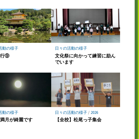
活動の様子
日々の活動の様子
旅行⑨
文化祭に向かって練習に励ん
でいます
活動の様子
日々の活動の様子
/
2026
は満月が綺麗です
【全校】松尾っ子集会