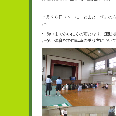
開
テ
日
ゴ
リ
５月２８日（木）に「とまとーず」の
ー
た。
午前中まであいにくの雨となり、運動
たが、体育館で自転車の乗り方につい