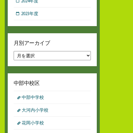
2024年度
2023年度
月別アーカイブ
月
別
ア
ー
カ
中部中校区
イ
ブ
中部中学校
大河内小学校
花岡小学校