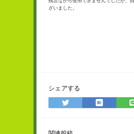
残念ながら使用できませんでしたが、
ざいました。
シェアする
は
Twitter
て
で
な
シ
ブ
ェ
ッ
ア
関連投稿