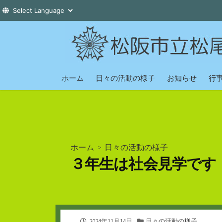
コ
ン
テ
ン
ツ
ホーム
日々の活動の様子
お知らせ
行
へ
ス
キ
ッ
プ
ホーム
>
日々の活動の様子
３年生は社会見学です
公
カ
2024年11月14日
日々の活動の様子