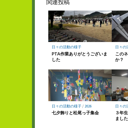
関連投稿
ク
マ
ー
ク
に
保
存
日々の活動の様子
日々の
PTA作業ありがとうございま
この
した
か？
日々の活動の様子
/
2026
日々の
七夕飾りと松尾っ子集会
３年
まし