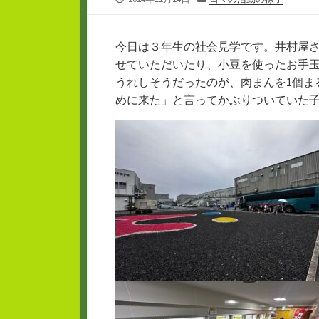
開
テ
日
ゴ
リ
今日は３年生の社会見学です。井村屋
ー
せていただいたり、小豆を使ったお手
うれしそうだったのが、肉まんを1個ま
めに来た」と言ってかぶりついていた