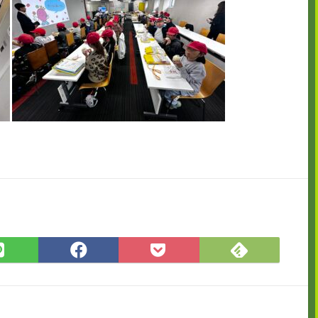
Feedly
LINE
Facebook
Pocket
で
で
で
に
購
シ
シ
保
読
ェ
ェ
存
ア
ア