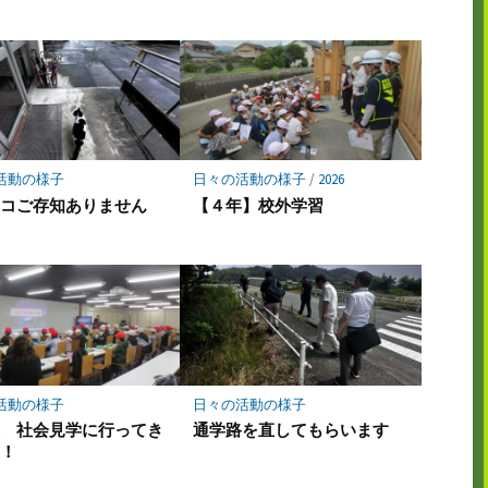
活動の様子
日々の活動の様子
/
2026
ネコご存知ありません
【４年】校外学習
活動の様子
日々の活動の様子
生 社会見学に行ってき
通学路を直してもらいます
た！