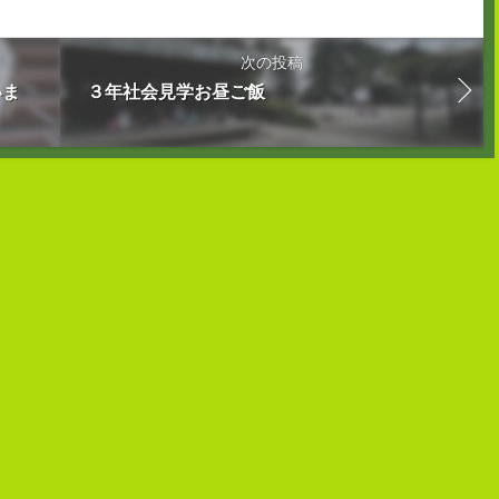
次の投稿
いま
３年社会見学お昼ご飯