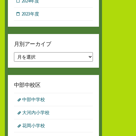
2024年度
2023年度
月別アーカイブ
月
別
ア
ー
カ
中部中校区
イ
ブ
中部中学校
大河内小学校
花岡小学校