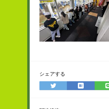
シェアする
は
Twitter
て
で
な
シ
ブ
ェ
ッ
ア