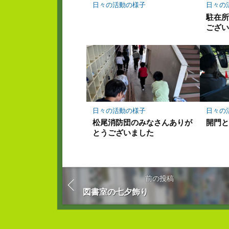
存
日々の活動の様子
日々の
駐在
ござ
日々の活動の様子
日々の
松尾消防団のみなさんありが
開門
とうございました
前の投稿
図書室の七夕飾り