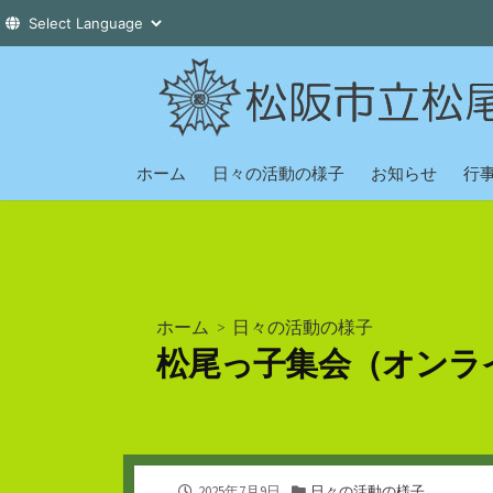
コ
ン
テ
ン
ツ
ホーム
日々の活動の様子
お知らせ
行
へ
ス
キ
ッ
プ
ホーム
>
日々の活動の様子
松尾っ子集会（オンラ
公
カ
2025年7月9日
日々の活動の様子