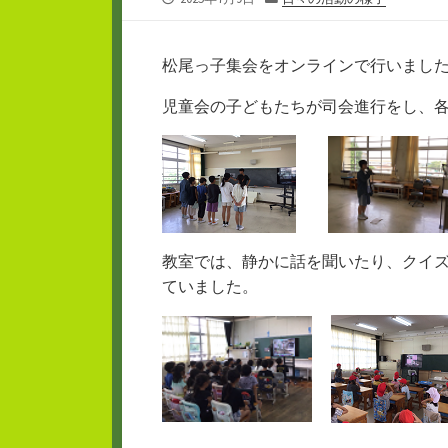
開
テ
日
ゴ
リ
松尾っ子集会をオンラインで行いまし
ー
児童会の子どもたちが司会進行をし、
教室では、静かに話を聞いたり、クイ
ていました。