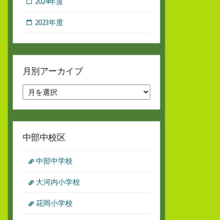
2024年度
2023年度
月別アーカイブ
月
別
ア
ー
カ
中部中校区
イ
ブ
中部中学校
大河内小学校
花岡小学校