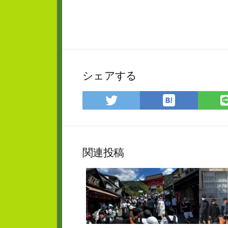
シェアする
は
Twitter
て
で
な
シ
ブ
ェ
ッ
ア
関連投稿
ク
マ
ー
ク
に
保