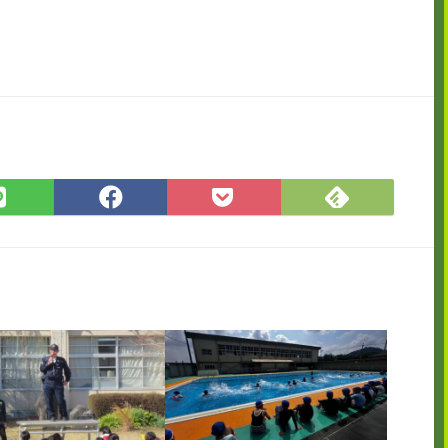
Feedly
LINE
Facebook
Pocket
で
で
で
に
購
シ
シ
保
読
ェ
ェ
存
ア
ア