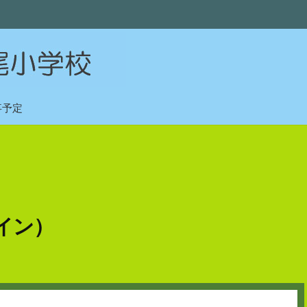
事予定
イン）