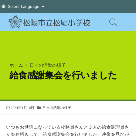
コ
ン
検
メ
索
ニ
テ
切
ュ
ン
り
ー
ツ
替
え
へ
ス
ホーム
>
日々の活動の様子
キ
給食感謝集会を行いました
ッ
プ
公
カ
2024年1月18日
日々の活動の様子
開
テ
日
ゴ
リ
いつもお世話になっている校務員さんと３人の給食調理員さ
ー
んをお招きして、給食感謝集会を行いました。映像を見なが