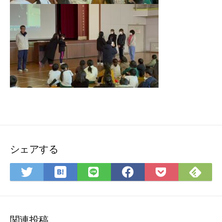
シェアする
は
Fee
Twitter
LINE
Facebook
Pocket
て
で
で
で
で
に
な
購
シ
シ
シ
保
ブ
読
ェ
ェ
ェ
存
ッ
ア
ア
ア
関連投稿