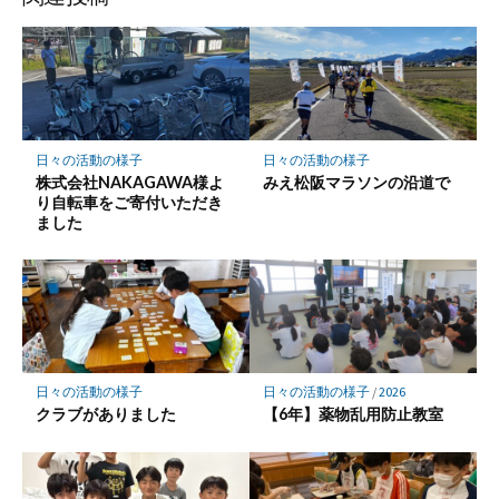
ク
マ
ー
ク
に
保
日々の活動の様子
日々の活動の様子
存
株式会社NAKAGAWA様よ
みえ松阪マラソンの沿道で
り自転車をご寄付いただき
ました
日々の活動の様子
日々の活動の様子
/
2026
クラブがありました
【6年】薬物乱用防止教室