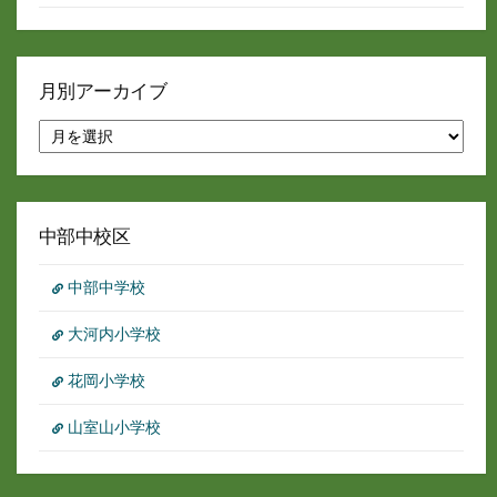
月別アーカイブ
月
別
ア
ー
カ
イ
中部中校区
ブ
中部中学校
大河内小学校
花岡小学校
山室山小学校