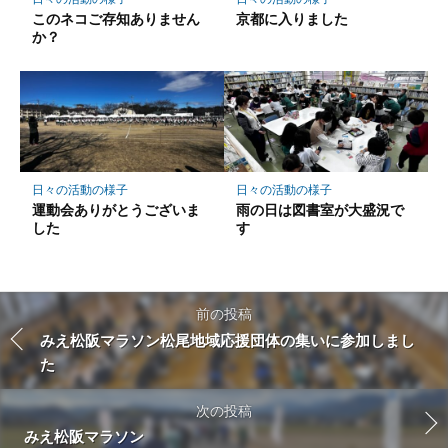
このネコご存知ありません
京都に入りました
か？
日々の活動の様子
日々の活動の様子
運動会ありがとうございま
雨の日は図書室が大盛況で
した
す
前の投稿
みえ松阪マラソン松尾地域応援団体の集いに参加しまし
た
次の投稿
みえ松阪マラソン