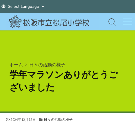
コ
ン
検
メ
索
ニ
テ
切
ュ
ン
り
ー
ツ
替
え
へ
ス
ホーム
>
日々の活動の様子
キ
学年マラソンありがとうご
ッ
プ
ざいました
公
カ
2024年12月12日
日々の活動の様子
開
テ
日
ゴ