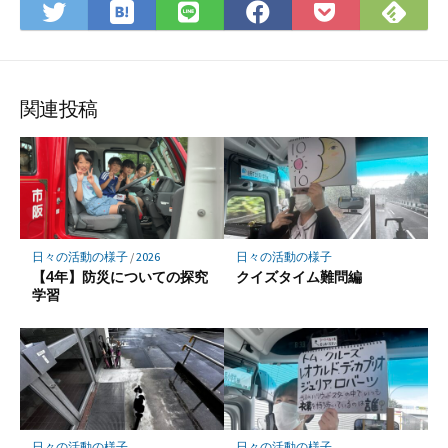
は
Fee
Twitter
LINE
Facebook
Pocket
て
で
で
で
で
に
な
購
シ
シ
シ
保
ブ
読
ェ
ェ
ェ
存
ッ
ア
ア
ア
関連投稿
ク
マ
ー
ク
に
保
日々の活動の様子
/
2026
日々の活動の様子
存
【4年】防災についての探究
クイズタイム難問編
学習
日々の活動の様子
日々の活動の様子