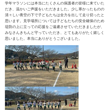
リ
学年マラソンには本当にたくさんの保護者の皆様に来ていた
ー
だき、温かいご声援をいただきました。少し寒かったものの
清々しい青空の下で子どもたちは全力を出して走り切ったと
思います。見学場所については子どもたちの安全確保のため
堤防の上に立っての応援をご遠慮させていただきましたが、
みなさんきちんと守っていただき、とてもありがたく嬉しく
思いました。本当にありがとうございました。