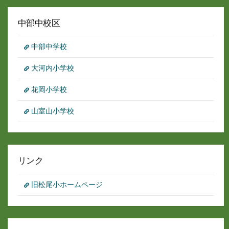
ー
カ
イ
中部中校区
ブ
中部中学校
大河内小学校
花岡小学校
山室山小学校
リンク
旧松尾小ホームページ