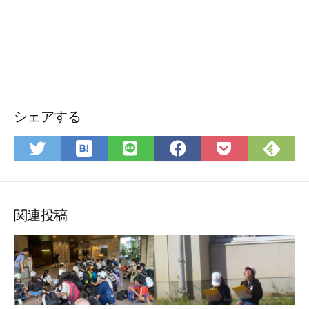
シェアする
は
Fee
Twitter
LINE
Facebook
Pocket
て
で
で
で
で
に
な
購
シ
シ
シ
保
ブ
読
ェ
ェ
ェ
存
ッ
ア
ア
ア
関連投稿
ク
マ
ー
ク
に