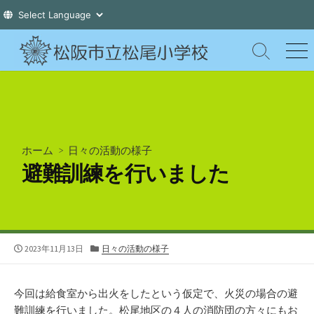
コ
ン
検
メ
索
ニ
テ
切
ュ
ン
り
ー
ツ
替
え
へ
ス
ホーム
>
日々の活動の様子
キ
避難訓練を行いました
ッ
プ
公
カ
2023年11月13日
日々の活動の様子
開
テ
日
ゴ
リ
今回は給食室から出火をしたという仮定で、火災の場合の避
ー
難訓練を行いました。松尾地区の４人の消防団の方々にもお