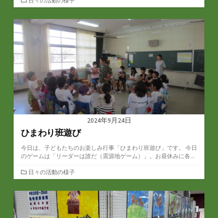
日々の活動の様子
テ
ゴ
リ
ー
2024年9月24日
ひまわり班遊び
今日は、子どもたちのお楽しみ行事「ひまわり班遊び」です。 今日
のゲームは「リーダーは誰だ（震源地ゲーム）」。お昼休みに各...
カ
日々の活動の様子
テ
ゴ
リ
ー