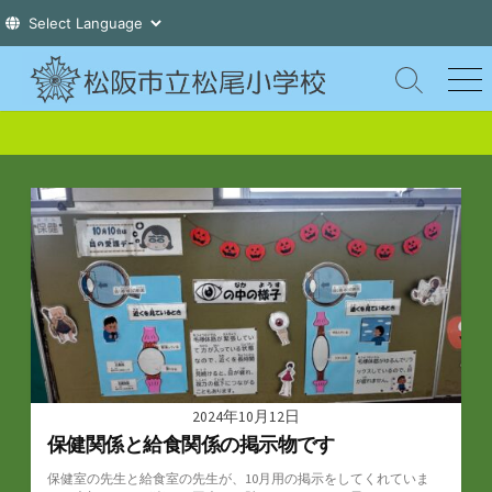
コ
ン
検
メ
索
ニ
テ
切
ュ
ン
り
ー
ツ
替
え
へ
ス
キ
ッ
プ
2024年10月12日
保健関係と給食関係の掲示物です
保健室の先生と給食室の先生が、10月用の掲示をしてくれていま