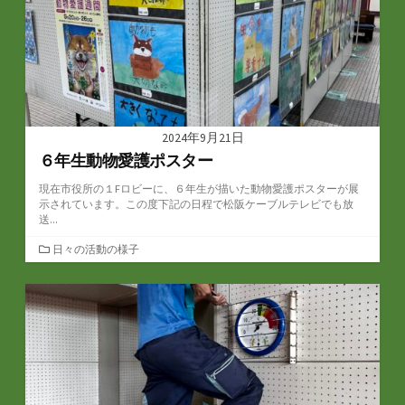
2024年9月21日
６年生動物愛護ポスター
現在市役所の１Fロビーに、６年生が描いた動物愛護ポスターが展
示されています。この度下記の日程で松阪ケーブルテレビでも放
送...
カ
日々の活動の様子
テ
ゴ
リ
ー