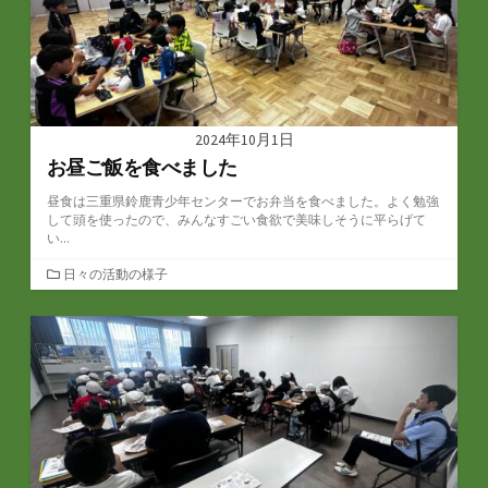
2024年10月1日
お昼ご飯を食べました
昼食は三重県鈴鹿青少年センターでお弁当を食べました。よく勉強
して頭を使ったので、みんなすごい食欲で美味しそうに平らげて
い...
カ
日々の活動の様子
テ
ゴ
リ
ー