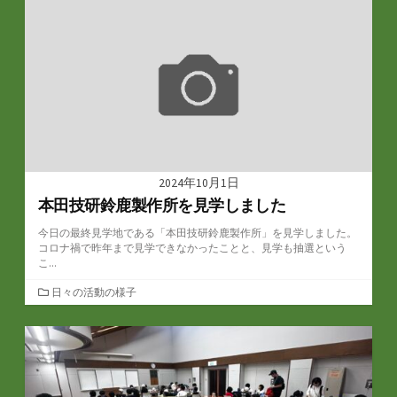
リ
ー
2024年10月1日
本田技研鈴鹿製作所を見学しました
今日の最終見学地である「本田技研鈴鹿製作所」を見学しました。
コロナ禍で昨年まで見学できなかったことと、見学も抽選という
こ...
カ
日々の活動の様子
テ
ゴ
リ
ー