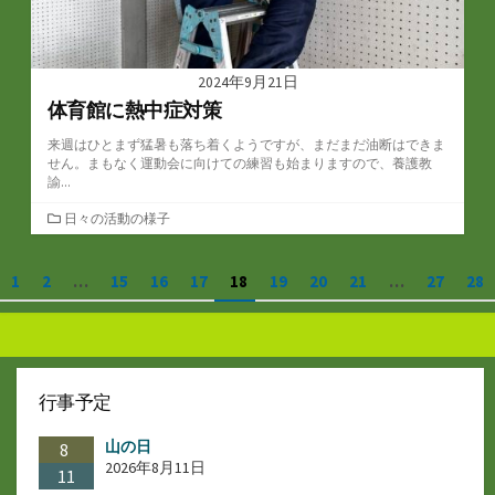
2024年9月21日
体育館に熱中症対策
来週はひとまず猛暑も落ち着くようですが、まだまだ油断はできま
せん。まもなく運動会に向けての練習も始まりますので、養護教
諭...
カ
日々の活動の様子
テ
ゴ
投
1
2
…
15
16
17
18
19
20
21
…
27
28
リ
ー
稿
の
ペ
行事予定
ー
山の日
ジ
8
2026年8月11日
11
送