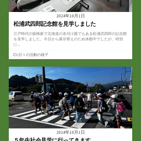
2024年10月1日
松浦武四郎記念館を見学しました
江戸時代の探検家で北海道の名付け親でもある松浦武四郎の記念館
を見学しました。今日から展示替えのため休館中でしたが、特別
に...
カ
日々の活動の様子
テ
ゴ
リ
ー
2024年10月1日
５年生社会見学に行ってきます