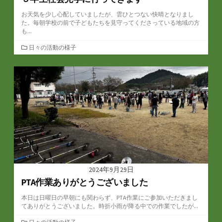
お天気を少し心配していましたが、雲ひとつない快晴となりまし
た。毎朝学校の前で子どもたちを見守ってくださっている地域の方
も...
カ
日々の活動の様子
テ
ゴ
リ
ー
2024年9月29日
PTA作業ありがとうございました
本日は日曜日の早朝にも関わらず、PTA作業にご参加いただきまし
てありがとうございました。時折小雨が降る中での作業でしたが...
カ