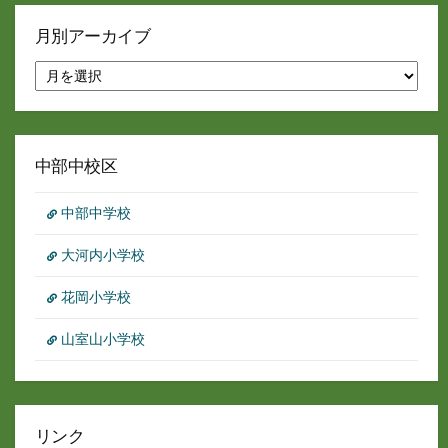
月別アーカイブ
月
別
ア
ー
カ
イ
中部中校区
ブ
中部中学校
大河内小学校
花岡小学校
山室山小学校
リンク