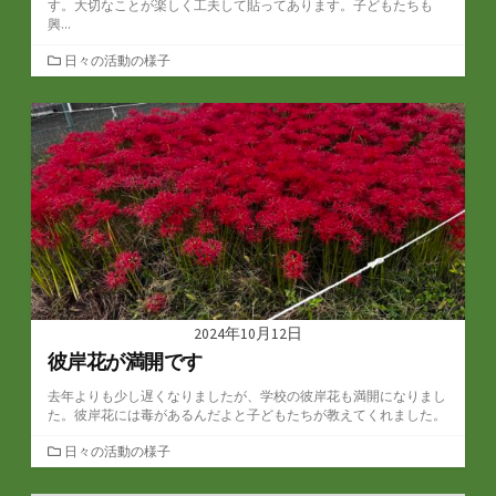
す。大切なことが楽しく工夫して貼ってあります。子どもたちも
興...
カ
日々の活動の様子
テ
ゴ
リ
ー
2024年10月12日
彼岸花が満開です
去年よりも少し遅くなりましたが、学校の彼岸花も満開になりまし
た。彼岸花には毒があるんだよと子どもたちが教えてくれました。
カ
日々の活動の様子
テ
ゴ