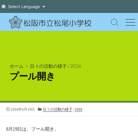
コ
ン
検
メ
索
ニ
テ
切
ュ
ン
り
ー
ツ
替
え
へ
ス
ホーム
>
日々の活動の様子
/
2026
キ
プール開き
ッ
プ
公
カ
2026年6月19日
日々の活動の様子
/
2026
開
テ
日
ゴ
リ
6月19日は、プール開き。
ー