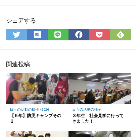
シェアする
は
Fee
Twitter
LINE
Facebook
Pocket
て
で
で
で
で
に
な
購
シ
シ
シ
保
ブ
読
ェ
ェ
ェ
存
ッ
ア
ア
ア
関連投稿
ク
マ
ー
ク
に
保
日々の活動の様子
/
2026
日々の活動の様子
存
【５年】防災キャンプその
３年生 社会見学に行って
２
きました！