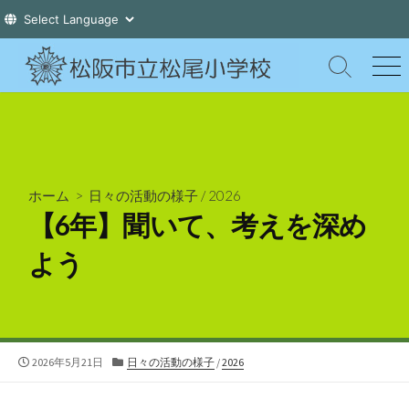
コ
ン
検
メ
索
ニ
テ
切
ュ
ン
り
ー
ツ
替
え
へ
ス
ホーム
>
日々の活動の様子
/
2026
キ
【6年】聞いて、考えを深め
ッ
プ
よう
公
カ
2026年5月21日
日々の活動の様子
/
2026
開
テ
日
ゴ