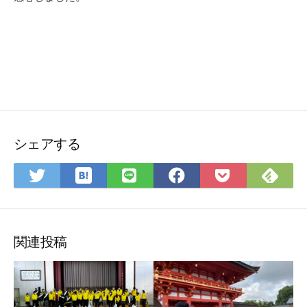
シェアする
は
Fee
Twitter
LINE
Facebook
Pocket
て
で
で
で
で
に
な
購
シ
シ
シ
保
ブ
読
ェ
ェ
ェ
存
ッ
ア
ア
ア
関連投稿
ク
マ
ー
ク