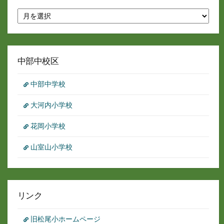
月
別
ア
ー
カ
イ
中部中校区
ブ
中部中学校
大河内小学校
花岡小学校
山室山小学校
リンク
旧松尾小ホームページ