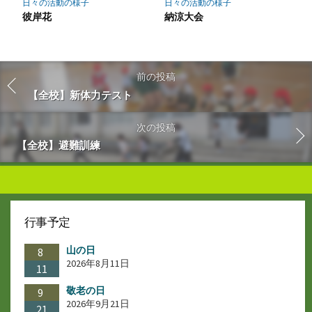
日々の活動の様子
日々の活動の様子
彼岸花
納涼大会
前の投稿
【全校】新体力テスト
次の投稿
【全校】避難訓練
行事予定
山の日
8
2026年8月11日
11
敬老の日
9
2026年9月21日
21