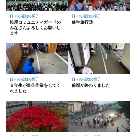
に
保
日々の活動の様子
日々の活動の様子
存
松尾コミュニティガードの
修学旅行③
みなさんよろしくお願いし
ます
日々の活動の様子
日々の活動の様子
６年生が奉仕作業をしてく
前期が終わりました
れました