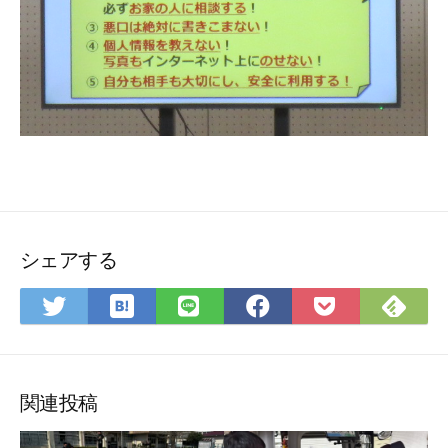
シェアする
は
Fee
Twitter
LINE
Facebook
Pocket
て
で
で
で
で
に
な
購
シ
シ
シ
保
ブ
読
ェ
ェ
ェ
存
ッ
ア
ア
ア
関連投稿
ク