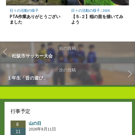
日々の活動の様子
日々の活動の様子
/
2026
PTA作業ありがとうござい
【５‐２】稲の苗を描いてみ
ました
よう
前の投稿
松阪市サッカー大会
次の投稿
１年生「昔の遊び」
行事予定
山の日
8
2026年8月11日
11