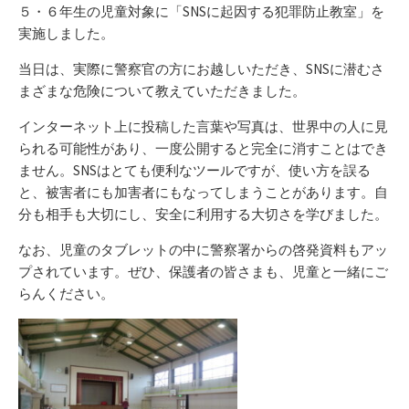
リ
５・６年生の児童対象に「SNSに起因する犯罪防止教室」を
ー
実施しました。
当日は、実際に警察官の方にお越しいただき、SNSに潜むさ
まざまな危険について教えていただきました。
インターネット上に投稿した言葉や写真は、世界中の人に見
られる可能性があり、一度公開すると完全に消すことはでき
ません。SNSはとても便利なツールですが、使い方を誤る
と、被害者にも加害者にもなってしまうことがあります。自
分も相手も大切にし、安全に利用する大切さを学びました。
なお、児童のタブレットの中に警察署からの啓発資料もアッ
プされています。ぜひ、保護者の皆さまも、児童と一緒にご
らんください。