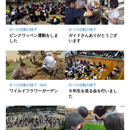
マ
ー
ク
に
保
日々の活動の様子
日々の活動の様子
存
ピンクワッペン運動をしま
ガイドさんありがとうござ
した
います
日々の活動の様子
/
2026
日々の活動の様子
ワイルドフラワーガーデン
６年生を送る会を行いまし
た