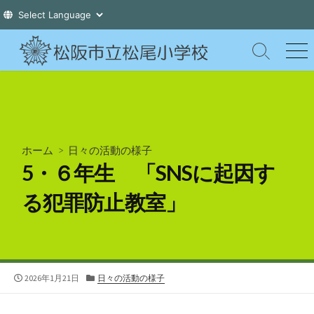
コ
ン
検
メ
索
ニ
テ
切
ュ
ン
り
ー
ツ
替
え
へ
ス
ホーム
>
日々の活動の様子
キ
5・６年生 「SNSに起因す
ッ
プ
る犯罪防止教室」
公
カ
2026年1月21日
日々の活動の様子
開
テ
日
ゴ