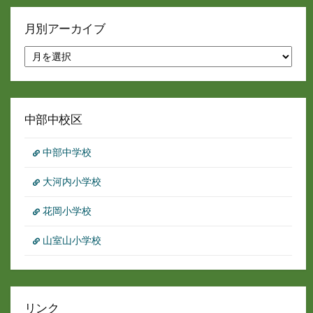
月別アーカイブ
月
別
ア
ー
カ
イ
中部中校区
ブ
中部中学校
大河内小学校
花岡小学校
山室山小学校
リンク