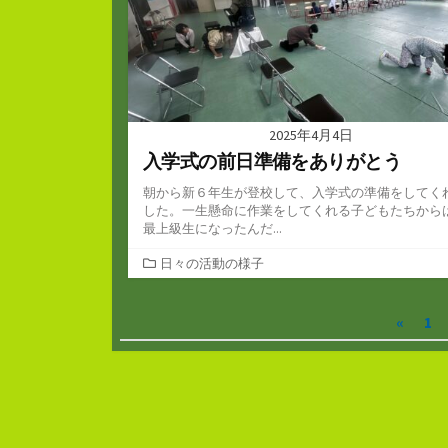
2025年4月4日
入学式の前日準備をありがとう
朝から新６年生が登校して、入学式の準備をしてく
した。一生懸命に作業をしてくれる子どもたちから
最上級生になったんだ...
カ
日々の活動の様子
テ
ゴ
投
«
1
リ
ー
稿
の
ペ