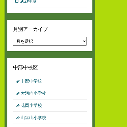
2023年度
月別アーカイブ
月
別
ア
ー
カ
中部中校区
イ
ブ
中部中学校
大河内小学校
花岡小学校
山室山小学校