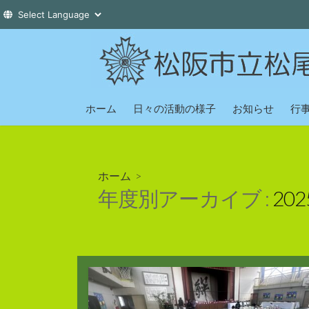
コ
ン
テ
ン
ツ
ホーム
日々の活動の様子
お知らせ
行
へ
ス
キ
ホーム
>
ッ
年度別アーカイブ :
20
プ