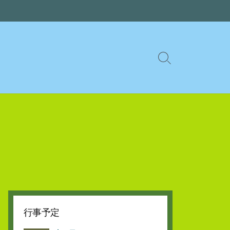
検
索
切
り
替
え
行事予定