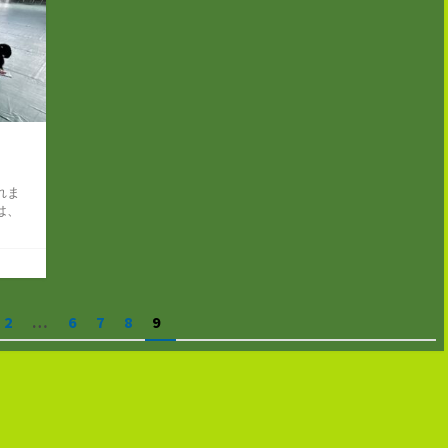
れま
は、
2
…
6
7
8
9