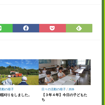
Feedly
LINE
Facebook
Pocket
で
で
で
に
購
シ
シ
保
読
ェ
ェ
存
ア
ア
活動の様子
日々の活動の様子
/
2026
生稲刈りをしました。
【３年４年】今日の子どもた
ち