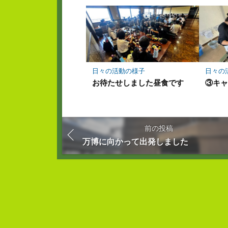
日々の活動の様子
日々の
お待たせしました昼食です
③キャ
前の投稿
万博に向かって出発しました