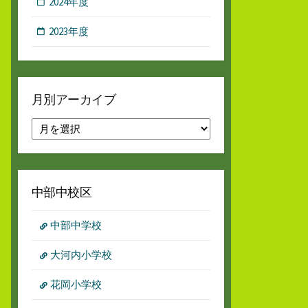
2024年度
2023年度
月別アーカイブ
月
別
ア
ー
カ
中部中校区
イ
ブ
中部中学校
大河内小学校
花岡小学校