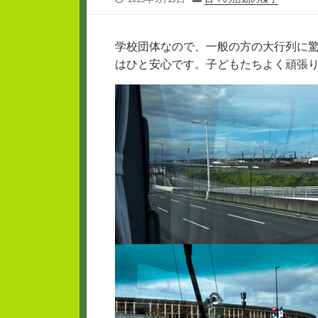
開
テ
日
ゴ
リ
学校団体なので、一般の方の大行列に
ー
はひと安心です。子どもたちよく頑張