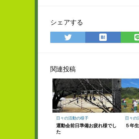
シェアする
は
Twitter
て
で
な
シ
ブ
ェ
ッ
ア
関連投稿
ク
マ
ー
ク
に
保
存
日々の活動の様子
日々の
運動会前日準備お疲れ様でし
５年
た