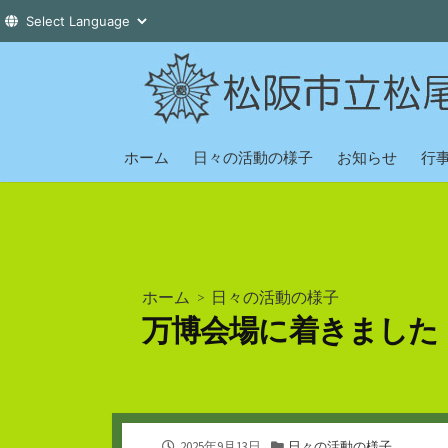
コ
ン
テ
ン
ツ
ホーム
日々の活動の様子
お知らせ
行
へ
ス
キ
ッ
プ
ホーム
>
日々の活動の様子
万博会場に着きました
公
カ
2025年9月13日
日々の活動の様子